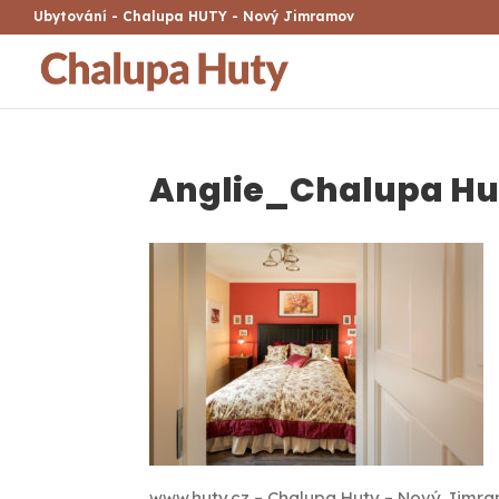
Ubytování - Chalupa HUTY - Nový Jimramov
Anglie_Chalupa Hu
www.huty.cz – Chalupa Huty – Nový Jimr