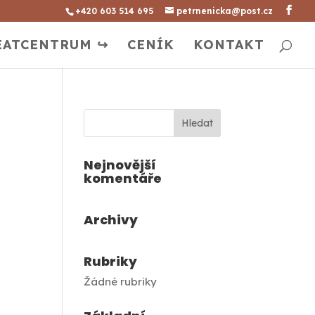
+420 603 514 695
petrnenicka@post.cz
EATCENTRUM ↪
CENÍK
KONTAKT
Nejnovější
komentáře
Archivy
Rubriky
Žádné rubriky