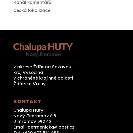
Kanál komentářů
Česká lokalizace
v okrese Žďár na Sázavou
kraj Vysočina
v chráněné krajinné oblasti
Ždárské Vrchy.
KONTAKT
Chalupa Huty
Nový Jimramov č.8
Jimramov 592 42
Email:
petrnenicka@post.cz
Tel. +420 603 514 695