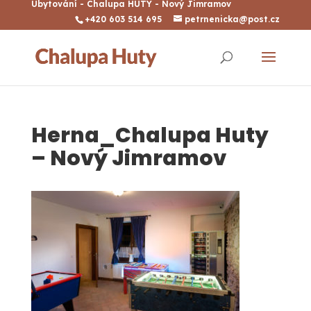
Ubytování - Chalupa HUTY - Nový Jimramov
+420 603 514 695
petrnenicka@post.cz
Herna_Chalupa Huty
– Nový Jimramov