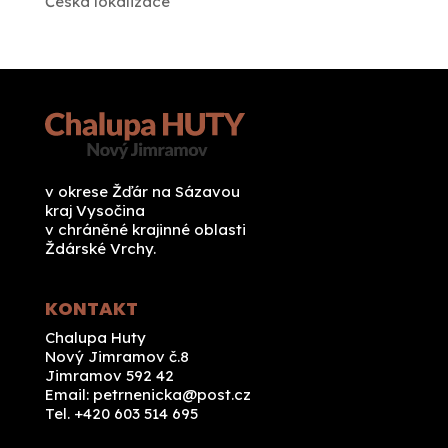
Česká lokalizace
v okrese Žďár na Sázavou
kraj Vysočina
v chráněné krajinné oblasti
Ždárské Vrchy.
KONTAKT
Chalupa Huty
Nový Jimramov č.8
Jimramov 592 42
Email:
petrnenicka@post.cz
Tel. +420 603 514 695