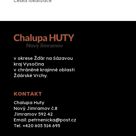
Česká lokalizace
v okrese Žďár na Sázavou
kraj Vysočina
v chráněné krajinné oblasti
Ždárské Vrchy.
KONTAKT
Chalupa Huty
Nový Jimramov č.8
Jimramov 592 42
Email:
petrnenicka@post.cz
Tel. +420 603 514 695