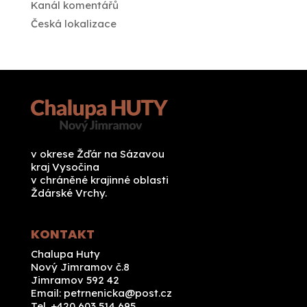
Kanál komentářů
Česká lokalizace
v okrese Žďár na Sázavou
kraj Vysočina
v chráněné krajinné oblasti
Ždárské Vrchy.
KONTAKT
Chalupa Huty
Nový Jimramov č.8
Jimramov 592 42
Email:
petrnenicka@post.cz
Tel. +420 603 514 695