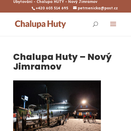
Ubytování - Chalupa HUTY - Nový Jimramov
+420 603 514 695
petrnenicka@post.cz
Chalupa Huty – Nový
Jimramov