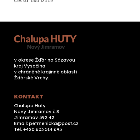
Česká lokalizace
v okrese Žďár na Sázavou
kraj Vysočina
v chráněné krajinné oblasti
Ždárské Vrchy.
KONTAKT
Chalupa Huty
Nový Jimramov č.8
Jimramov 592 42
Email:
petrnenicka@post.cz
Tel. +420 603 514 695